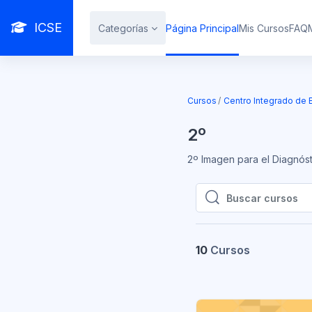
Salta al contenido principal
ICSE
Categorías
Página Principal
Mis Cursos
FAQ
Cursos
Centro Integrado de 
2º
2º Imagen para el Diagnóst
Buscar cursos
Buscar cursos
10
Cursos