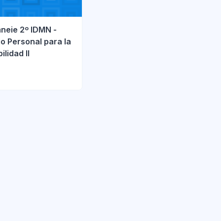
neie 2º IDMN -
rio Personal para la
lidad II