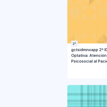
2º
gctsidmnoapp 2º I
Optativa: Atención
Psicosocial al Pac