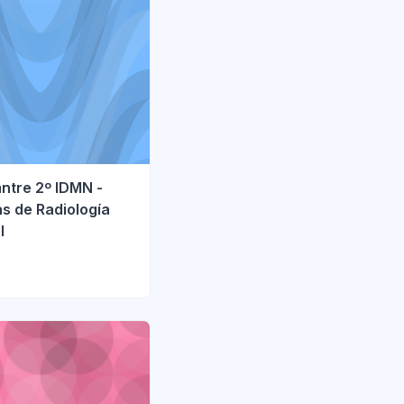
ntre 2º IDMN -
s de Radiología
l