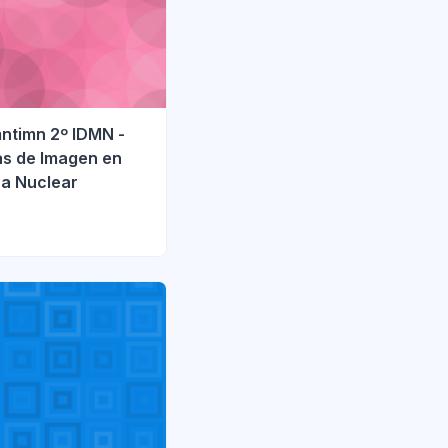
ntimn 2º IDMN -
as de Imagen en
na Nuclear