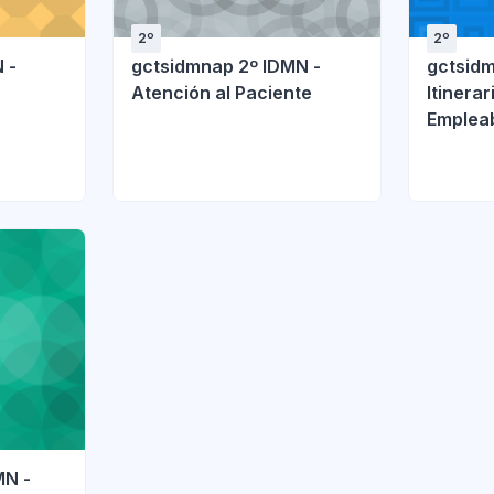
2º
2º
 -
gctsidmnap 2º IDMN -
gctsidm
Atención al Paciente
Itinera
Empleabi
MN -