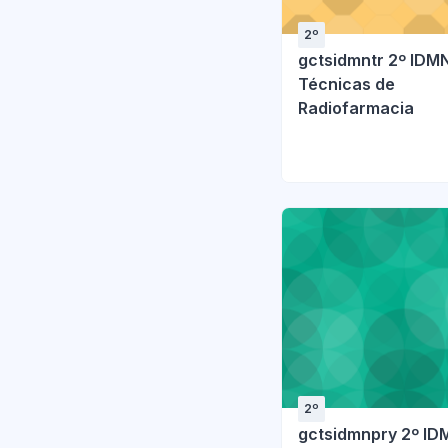
2º
gctsidmntr 2º IDMN
Técnicas de
Radiofarmacia
2º
gctsidmnpry 2º ID