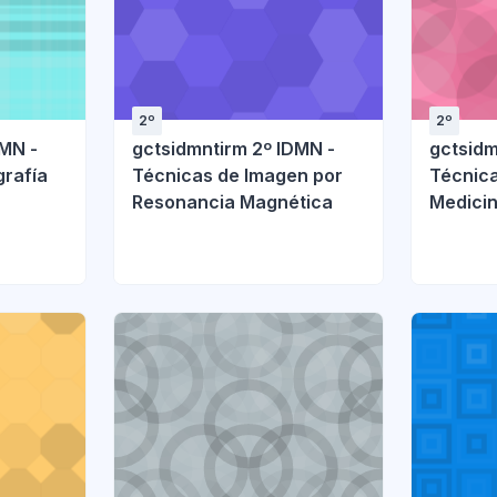
2º
2º
DMN -
gctsidmntirm 2º IDMN -
gctsidm
rafía
Técnicas de Imagen por
Técnic
Resonancia Magnética
Medici