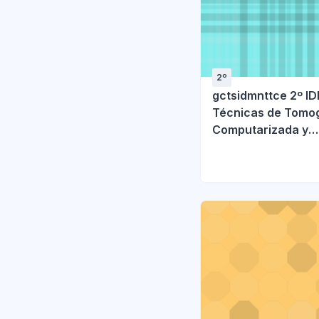
2º
gctsidmnttce 2º I
Técnicas de Tomog
Computarizada y
Ecografía