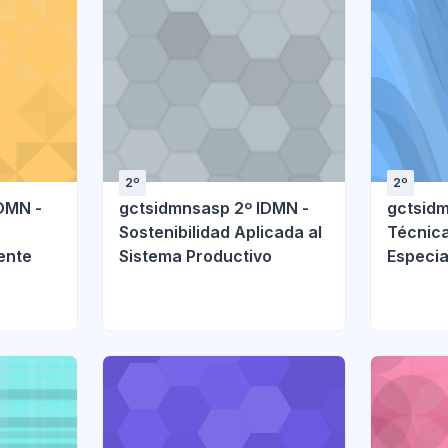
2º
2º
DMN -
gctsidmnsasp 2º IDMN -
gctsidm
Sostenibilidad Aplicada al
Técnica
iente
Sistema Productivo
Especia