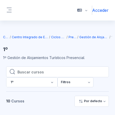
Salta al contenido principal
Acceder
Panel lateral
Cursos
Centro Integrado de Educación Superior SL
Ciclos Formativos
Presencial
Gestión de Alojamientos Turísticos
1
1º
1º Gestión de Alojamientos Turísticos Presencial.
Buscar cursos
Buscar cursos
1º
Filtros
10
Cursos
Por defecto