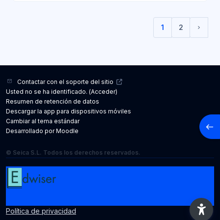
1
2
(current)
Sigui
Contactar con el soporte del sitio
Usted no se ha identificado. (
Acceder
)
Resumen de retención de datos
Descargar la app para dispositivos móviles
Cambiar al tema estándar
Abrir
Desarrollado por
Moodle
© Seica S.L. Todos los derechos reservados.
Política de privacidad