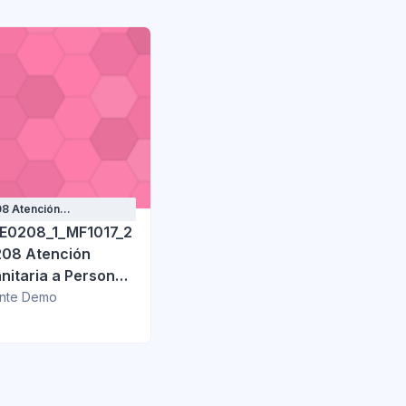
8 Atención
itaria a Personas
E0208_1_MF1017_2
ntes en Instituciones
08 Atención
nitaria a Personas
ientes en
nte Demo
ciones Sociales
2 Intervención en
ción higiénico-
aria en
ciones