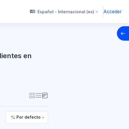
Acceder
Español - Internacional ‎(es)‎
Abrir
ientes en
 Dependientes en Instituciones Sociales
Por defecto