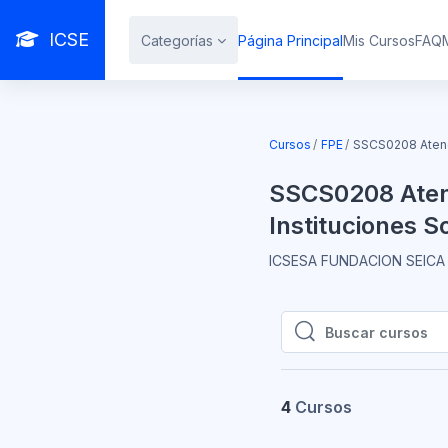
Salta al contenido principal
ICSE
Categorías
Página Principal
Mis Cursos
FAQ
Cursos
FPE
SSCS0208 Atenci
SSCS0208 Atenc
Instituciones S
ICSESA FUNDACION SEICA 
Buscar cursos
Buscar cursos
4
Cursos